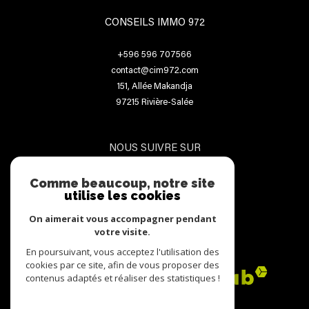
CONSEILS IMMO 972
+596 596 707566
contact@cim972.com
151, Allée Makandja
97215
Rivière-Salée
NOUS SUIVRE SUR
Comme beaucoup, notre site
utilise les cookies
On aimerait vous accompagner pendant
votre visite.
ADHÉRENTS
En poursuivant, vous acceptez l'utilisation des
cookies par ce site, afin de vous proposer des
contenus adaptés et réaliser des statistiques !