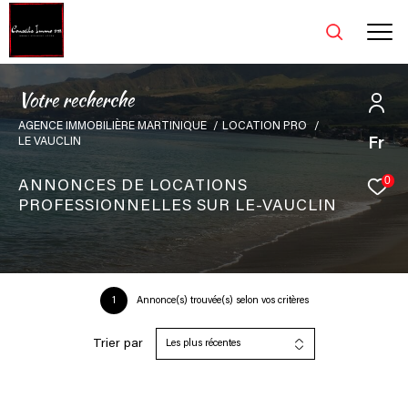
V
o
t
r
e
r
e
c
h
e
r
c
h
e
AGENCE IMMOBILIÈRE MARTINIQUE
LOCATION PRO
Fr
LE VAUCLIN
0
ANNONCES DE LOCATIONS
PROFESSIONNELLES SUR LE-VAUCLIN
1
Annonce(s) trouvée(s) selon vos critères
Trier par
Les plus récentes