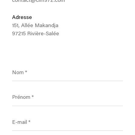
contact@cim972.com
Adresse
151, Allée Makandja
97215 Rivière-Salée
Nom
*
Prénom
*
E-
mail
*