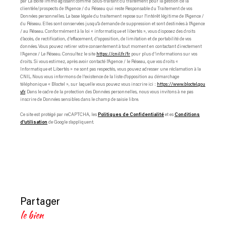
par La Boite Immo agissant comme Sous-traitant du traitement pour la gestion de la
clientèle/prospects de l'Agence / du Réseau qui reste Responsable du Traitement de vos
Données personnelles. La base légale du traitement repose sur l'intérêt légitime de l'Agence /
du Réseau. Elles sont conservées jusqu'à demande de suppression et sont destinées à l'Agence
/ au Réseau. Conformément à la loi « informatique et libertés », vous disposez des droits
d’accès, de rectification, d’effacement, d’opposition, de limitation et de portabilité de vos
données. Vous pouvez retirer votre consentement à tout moment en contactant directement
l’Agence / Le Réseau. Consultez le site
https://cnil.fr/fr
pour plus d’informations sur vos
droits. Si vous estimez, après avoir contacté l'Agence / le Réseau, que vos droits «
Informatique et Libertés » ne sont pas respectés, vous pouvez adresser une réclamation à la
CNIL. Nous vous informons de l’existence de la liste d'opposition au démarchage
téléphonique « Bloctel », sur laquelle vous pouvez vous inscrire ici :
https://www.bloctel.gou
v.fr
. Dans le cadre de la protection des Données personnelles, nous vous invitons à ne pas
inscrire de Données sensibles dans le champ de saisie libre.
Ce site est protégé par reCAPTCHA, les
Politiques de Confidentialité
et es
Conditions
d'utilisation
de Google s'appliquent.
partager
le bien