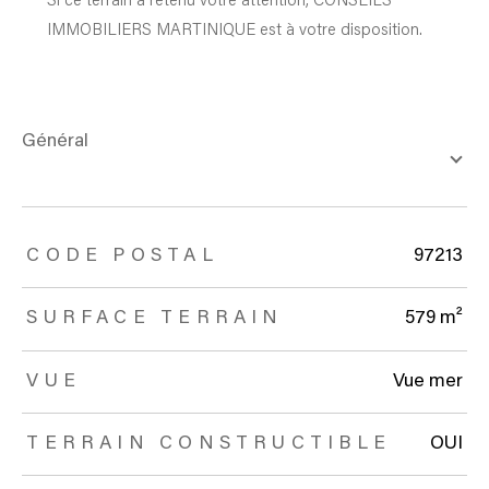
Si ce terrain a retenu votre attention, CONSEILS
IMMOBILIERS MARTINIQUE est à votre disposition.
général
TRAD_ZEPHYR_Caracteristique
TRAD_ZEPHYR_Valeurs
CODE POSTAL
97213
SURFACE TERRAIN
579 m²
VUE
Vue mer
TERRAIN CONSTRUCTIBLE
OUI