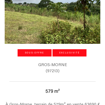
SOUS-OFFRE
EXCLUSIVITÉ
GROS-MORNE
(97213)
579 m²
À Gros-Morne, terrain de 579m² en vente 63690 €