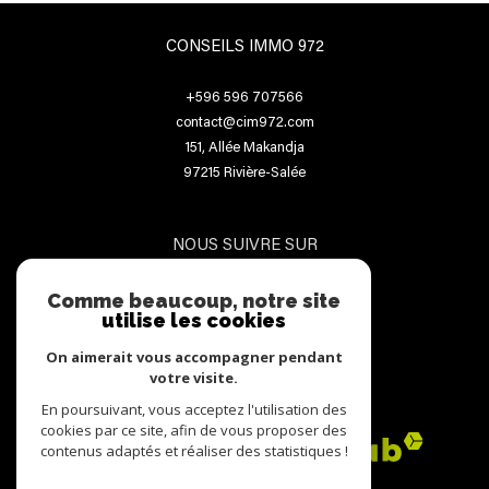
CONSEILS IMMO 972
+596 596 707566
contact@cim972.com
151, Allée Makandja
97215
Rivière-Salée
NOUS SUIVRE SUR
Comme beaucoup, notre site
utilise les cookies
On aimerait vous accompagner pendant
votre visite.
ADHÉRENTS
En poursuivant, vous acceptez l'utilisation des
cookies par ce site, afin de vous proposer des
contenus adaptés et réaliser des statistiques !