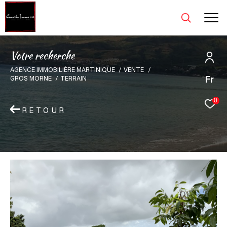
V
o
t
r
e
r
e
c
h
e
r
c
h
e
AGENCE IMMOBILIÈRE MARTINIQUE
VENTE
Fr
GROS MORNE
TERRAIN
0
RETOUR