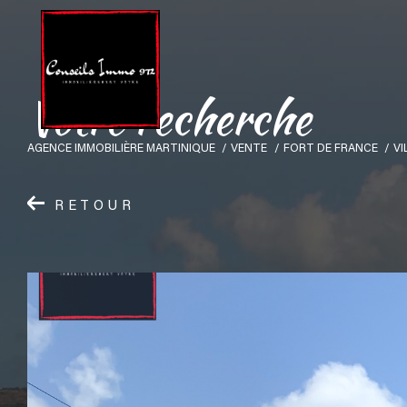
V
o
t
r
e
r
e
c
h
e
r
c
h
e
AGENCE IMMOBILIÈRE MARTINIQUE
VENTE
FORT DE FRANCE
VI
RETOUR