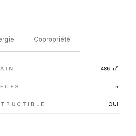
ergie
Copropriété
AIN
486 m²
IÈCES
5
STRUCTIBLE
OUI