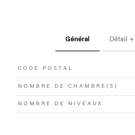
Général
Détail +
TRAD_ZEPHYR_Caracteristique
TRAD_ZEPHYR_Valeurs
CODE POSTAL
NOMBRE DE CHAMBRE(S)
NOMBRE DE NIVEAUX