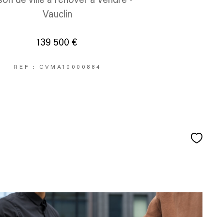
on de ville à rénover à vendre -
Vauclin
139 500 €
REF : CVMA10000884