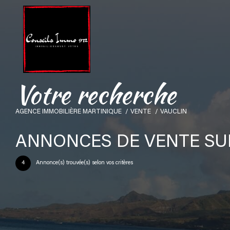
V
o
t
r
e
r
e
c
h
e
r
c
h
e
AGENCE IMMOBILIÈRE MARTINIQUE
VENTE
VAUCLIN
ANNONCES DE VENTE SU
4
Annonce(s) trouvée(s) selon vos critères