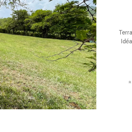
Terra
Idéa
R