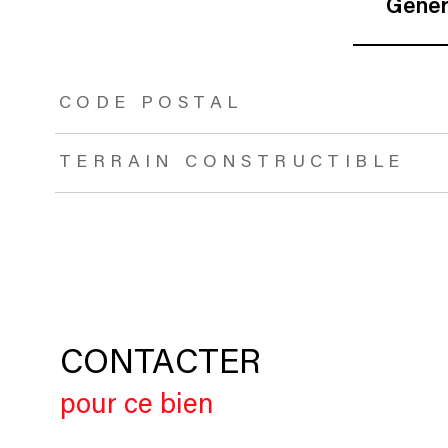
Génér
TRAD_ZEPHYR_Caracteristique
TRAD_ZEPHYR_Valeurs
CODE POSTAL
TERRAIN CONSTRUCTIBLE
CONTACTER
pour ce bien