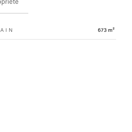
priété
AIN
673 m²