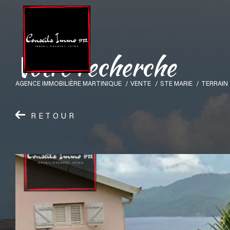
V
o
t
r
e
r
e
c
h
e
r
c
h
e
AGENCE IMMOBILIÈRE MARTINIQUE
VENTE
STE MARIE
TERRAIN
RETOUR