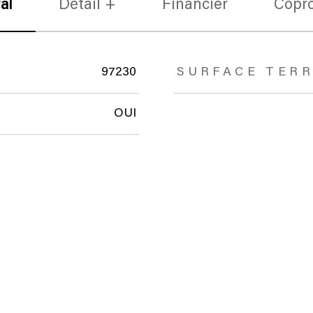
al
Détail +
Financier
Copro
97230
SURFACE TERR
OUI