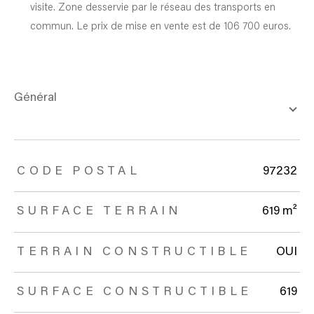
visite. Zone desservie par le réseau des transports en
commun. Le prix de mise en vente est de 106 700 euros.
général
TRAD_ZEPHYR_Caracteristique
TRAD_ZEPHYR_Valeurs
CODE POSTAL
97232
SURFACE TERRAIN
619 m²
TERRAIN CONSTRUCTIBLE
OUI
SURFACE CONSTRUCTIBLE
619