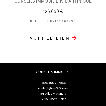
CONSEILS IMMOBILIERS MARTINIQUE
126 650 €
REF : TERR-170000798
VOIR LE BIEN
CONSEILS IMMO 972
+596 596 707566
contact@cim972.com
151, Allée Makandja
97215
Rivière-Salée