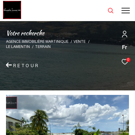
V
o
t
r
e
r
e
c
h
e
r
c
h
e
AGENCE IMMOBILIÈRE MARTINIQUE
VENTE
Fr
LE LAMENTIN
TERRAIN
0
RETOUR