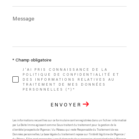
Message
*
* Champ obligatoire
J'AI PRIS CONNAISSANCE DE LA
POLITIQUE DE CONFIDENTIALITÉ ET
DES INFORMATIONS RELATIVES AU
TRAITEMENT DE MES DONNÉES
PERSONNELLES (*)*
ENVOYER
Les informations recueillies sur ce formulaire sont enregistrées dans un fichier informatisé
par La Boite Immo agissant comme Sous-traitant du traitement pour la gestion de la
clientèle/prospects de l'Agence / du Réseau qui reste Responsable du Traitement de vos
Données personnelles. La base légale du traitement repose sur l'intérêt légitime de l'Agence /