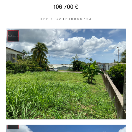
106 700 €
REF : CVTE10000763