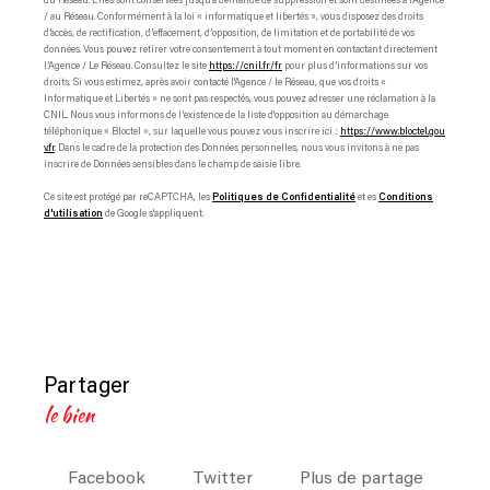
du Réseau. Elles sont conservées jusqu'à demande de suppression et sont destinées à l'Agence
/ au Réseau. Conformément à la loi « informatique et libertés », vous disposez des droits
d’accès, de rectification, d’effacement, d’opposition, de limitation et de portabilité de vos
données. Vous pouvez retirer votre consentement à tout moment en contactant directement
l’Agence / Le Réseau. Consultez le site
https://cnil.fr/fr
pour plus d’informations sur vos
droits. Si vous estimez, après avoir contacté l'Agence / le Réseau, que vos droits «
Informatique et Libertés » ne sont pas respectés, vous pouvez adresser une réclamation à la
CNIL. Nous vous informons de l’existence de la liste d'opposition au démarchage
téléphonique « Bloctel », sur laquelle vous pouvez vous inscrire ici :
https://www.bloctel.gou
v.fr
. Dans le cadre de la protection des Données personnelles, nous vous invitons à ne pas
inscrire de Données sensibles dans le champ de saisie libre.
Ce site est protégé par reCAPTCHA, les
Politiques de Confidentialité
et es
Conditions
d'utilisation
de Google s'appliquent.
partager
le bien
Facebook
Twitter
Plus de partage