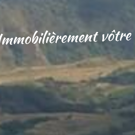
e
r
t
ô
v
t
n
e
m
e
r
è
i
l
i
b
o
m
m
I