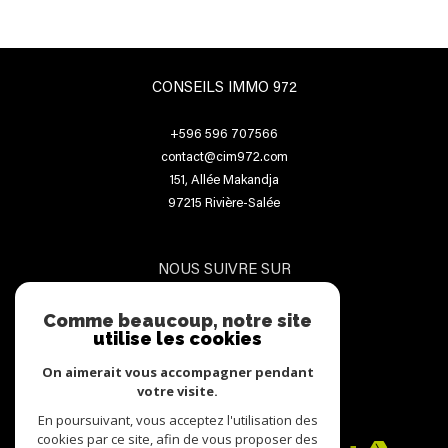
CONSEILS IMMO 972
+596 596 707566
contact@cim972.com
151, Allée Makandja
97215
Rivière-Salée
NOUS SUIVRE SUR
Comme beaucoup, notre site
utilise les cookies
On aimerait vous accompagner pendant
votre visite.
ADHÉRENTS
En poursuivant, vous acceptez l'utilisation des
cookies par ce site, afin de vous proposer des