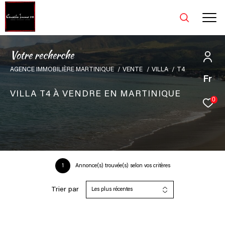
V
o
t
r
e
r
e
c
h
e
r
c
h
e
AGENCE IMMOBILIÈRE MARTINIQUE
VENTE
VILLA
T4
Fr
VILLA T4 À VENDRE EN MARTINIQUE
0
1
Annonce(s) trouvée(s) selon vos critères
Trier par
Les plus récentes