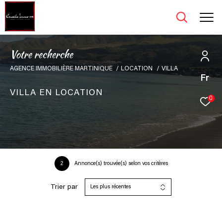
V
o
t
r
e
r
e
c
h
e
r
c
h
e
AGENCE IMMOBILIÈRE MARTINIQUE
LOCATION
VILLA
Fr
VILLA EN LOCATION
0
2
Annonce(s) trouvée(s) selon vos critères
Trier par
Les plus récentes