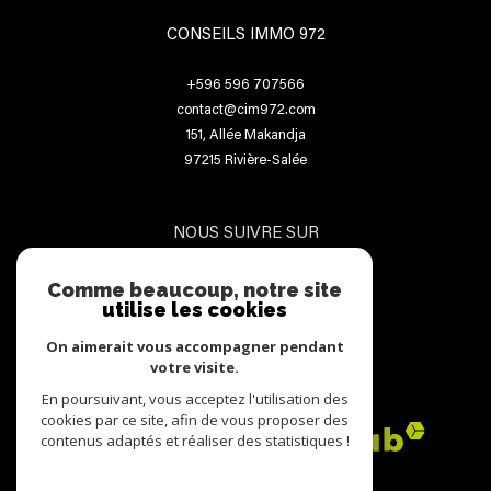
CONSEILS IMMO 972
+596 596 707566
contact@cim972.com
151, Allée Makandja
97215
Rivière-Salée
NOUS SUIVRE SUR
Comme beaucoup, notre site
utilise les cookies
On aimerait vous accompagner pendant
votre visite.
ADHÉRENTS
En poursuivant, vous acceptez l'utilisation des
cookies par ce site, afin de vous proposer des
contenus adaptés et réaliser des statistiques !