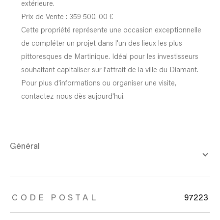
extérieure.
Prix de Vente :
359 500. 00 €
Cette propriété représente une occasion exceptionnelle
de compléter un projet dans l'un des lieux les plus
pittoresques de Martinique. Idéal pour les investisseurs
souhaitant capitaliser sur l'attrait de la ville du Diamant.
Pour plus d'informations ou organiser une visite,
contactez-nous dès aujourd'hui.
général
TRAD_ZEPHYR_Caracteristique
TRAD_ZEPHYR_Valeurs
CODE POSTAL
97223