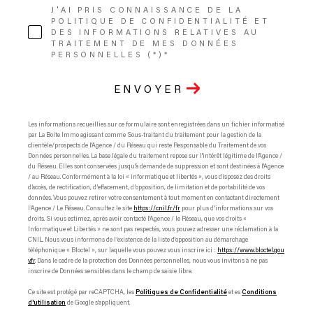
J'AI PRIS CONNAISSANCE DE LA
POLITIQUE DE CONFIDENTIALITÉ ET
DES INFORMATIONS RELATIVES AU
TRAITEMENT DE MES DONNÉES
PERSONNELLES (*)*
ENVOYER
Les informations recueillies sur ce formulaire sont enregistrées dans un fichier informatisé
par La Boite Immo agissant comme Sous-traitant du traitement pour la gestion de la
clientèle/prospects de l'Agence / du Réseau qui reste Responsable du Traitement de vos
Données personnelles. La base légale du traitement repose sur l'intérêt légitime de l'Agence /
du Réseau. Elles sont conservées jusqu'à demande de suppression et sont destinées à l'Agence
/ au Réseau. Conformément à la loi « informatique et libertés », vous disposez des droits
d’accès, de rectification, d’effacement, d’opposition, de limitation et de portabilité de vos
données. Vous pouvez retirer votre consentement à tout moment en contactant directement
l’Agence / Le Réseau. Consultez le site
https://cnil.fr/fr
pour plus d’informations sur vos
droits. Si vous estimez, après avoir contacté l'Agence / le Réseau, que vos droits «
Informatique et Libertés » ne sont pas respectés, vous pouvez adresser une réclamation à la
CNIL. Nous vous informons de l’existence de la liste d'opposition au démarchage
téléphonique « Bloctel », sur laquelle vous pouvez vous inscrire ici :
https://www.bloctel.gou
v.fr
. Dans le cadre de la protection des Données personnelles, nous vous invitons à ne pas
inscrire de Données sensibles dans le champ de saisie libre.
Ce site est protégé par reCAPTCHA, les
Politiques de Confidentialité
et es
Conditions
d'utilisation
de Google s'appliquent.