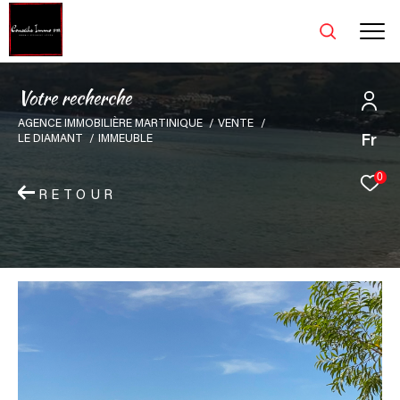
V
o
t
r
e
r
e
c
h
e
r
c
h
e
AGENCE IMMOBILIÈRE MARTINIQUE
VENTE
Fr
LE DIAMANT
IMMEUBLE
0
RETOUR