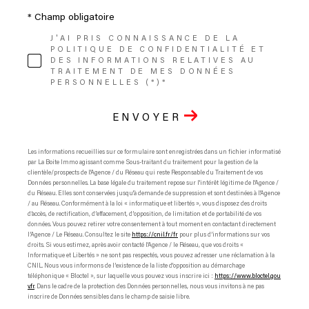
* Champ obligatoire
J'AI PRIS CONNAISSANCE DE LA
POLITIQUE DE CONFIDENTIALITÉ ET
DES INFORMATIONS RELATIVES AU
TRAITEMENT DE MES DONNÉES
PERSONNELLES (*)*
ENVOYER
Les informations recueillies sur ce formulaire sont enregistrées dans un fichier informatisé
par La Boite Immo agissant comme Sous-traitant du traitement pour la gestion de la
clientèle/prospects de l'Agence / du Réseau qui reste Responsable du Traitement de vos
Données personnelles. La base légale du traitement repose sur l'intérêt légitime de l'Agence /
du Réseau. Elles sont conservées jusqu'à demande de suppression et sont destinées à l'Agence
/ au Réseau. Conformément à la loi « informatique et libertés », vous disposez des droits
d’accès, de rectification, d’effacement, d’opposition, de limitation et de portabilité de vos
données. Vous pouvez retirer votre consentement à tout moment en contactant directement
l’Agence / Le Réseau. Consultez le site
https://cnil.fr/fr
pour plus d’informations sur vos
droits. Si vous estimez, après avoir contacté l'Agence / le Réseau, que vos droits «
Informatique et Libertés » ne sont pas respectés, vous pouvez adresser une réclamation à la
CNIL. Nous vous informons de l’existence de la liste d'opposition au démarchage
téléphonique « Bloctel », sur laquelle vous pouvez vous inscrire ici :
https://www.bloctel.gou
v.fr
. Dans le cadre de la protection des Données personnelles, nous vous invitons à ne pas
inscrire de Données sensibles dans le champ de saisie libre.