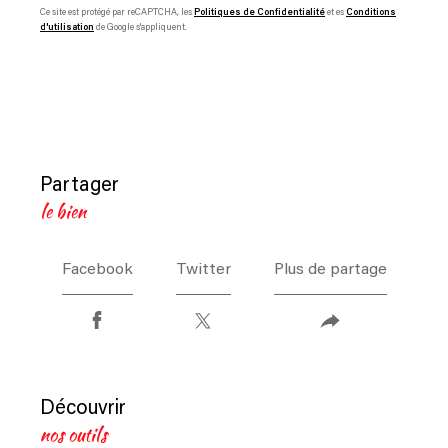
Ce site est protégé par reCAPTCHA, les
Politiques de Confidentialité
et es
Conditions
d'utilisation
de Google s'appliquent.
partager
le bien
Facebook
Twitter
Plus de partage
découvrir
nos outils