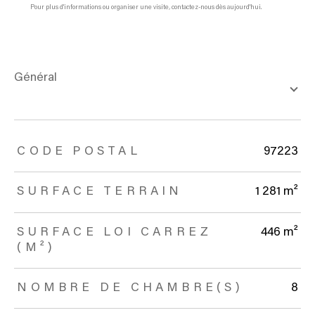
Pour plus d'informations ou organiser une visite, contactez-nous dès aujourd'hui.
général
TRAD_ZEPHYR_Caracteristique
TRAD_ZEPHYR_Valeurs
CODE POSTAL
97223
SURFACE TERRAIN
1 281 m²
SURFACE LOI CARREZ
446 m²
(M²)
NOMBRE DE CHAMBRE(S)
8