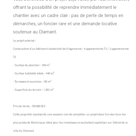
offrant la possibilité de reprendre immédiatement le
chantier avec un cadre clair : pas de perte de temps en
démarches, un foncier rare et une demande locative
soutenue au Diamant.
Le projet autorisé :
Construction d’un bâtiment résidentiel de 6 logements : 4 appartements T2 / 2 appartements
T3
- Surface de plancher : 349 m²
- Surface habitable totale : 446 m²
- Terrasses et coursives : 130 m²
- Superficie du terrain : 1 282 m²
Prix de Vente : 359 000. 00 €
Cette propriété représente une occasion rare de compléter un projet dans l'un des lieux les
plus prisés de Martinique. Idéal pour les investisseurs souhaitant capitaliser sur l'attrait de la
ville du Diamant.