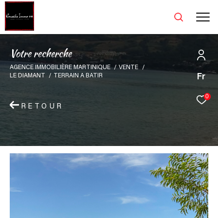
V
o
t
r
e
r
e
c
h
e
r
c
h
e
AGENCE IMMOBILIÈRE MARTINIQUE
VENTE
Fr
LE DIAMANT
TERRAIN A BATIR
0
RETOUR